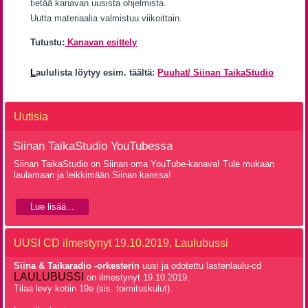
tietää kanavan uusista ohjelmista.
Uutta materiaalia valmistuu viikoittain.
Tutustu:
Kanavan esittely
L
aululista löytyy esim. täältä:
Puuhat/ Siinan TaikaStudio
Uutisia
Siinan TaikaStudio YouTubessa
Siinan TaikaStudio on Siinan oma YouTube-kanava! Tule mukaan
laulamaan ja leikkimään Siinan kanssa!
Lue lisää...
UUSI CD ilmestynyt 19.10.2019, Laulubussi
Siina & Taikaradio -orkesterin
uusi ja odotettu lastenlaulu-cd
LAULUBUSSI
on ilmestynyt 19.10.2019.
Tilaa levy kotiin 19e (sis. toimituskulut).