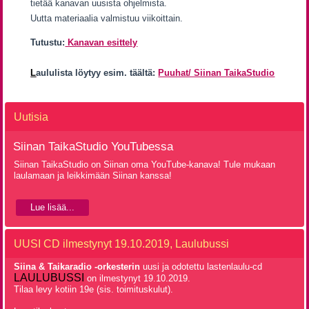
tietää kanavan uusista ohjelmista.
Uutta materiaalia valmistuu viikoittain.
Tutustu:
Kanavan esittely
L
aululista löytyy esim. täältä:
Puuhat/ Siinan TaikaStudio
Uutisia
Siinan TaikaStudio YouTubessa
Siinan TaikaStudio on Siinan oma YouTube-kanava! Tule mukaan
laulamaan ja leikkimään Siinan kanssa!
Lue lisää...
UUSI CD ilmestynyt 19.10.2019, Laulubussi
Siina & Taikaradio -orkesterin
uusi ja odotettu lastenlaulu-cd
LAULUBUSSI
on ilmestynyt 19.10.2019.
Tilaa levy kotiin 19e (sis. toimituskulut).