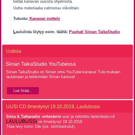
tietää kanavan uusista ohjelmista.
Uutta materiaalia valmistuu viikoittain.
Tutustu:
Kanavan esittely
L
aululista löytyy esim. täältä:
Puuhat/ Siinan TaikaStudio
Uutisia
Siinan TaikaStudio YouTubessa
Siinan TaikaStudio on Siinan oma YouTube-kanava! Tule mukaan
laulamaan ja leikkimään Siinan kanssa!
Lue lisää...
UUSI CD ilmestynyt 19.10.2019, Laulubussi
Siina & Taikaradio -orkesterin
uusi ja odotettu lastenlaulu-cd
LAULUBUSSI
on ilmestynyt 19.10.2019.
Tilaa levy kotiin 19e (sis. toimituskulut).